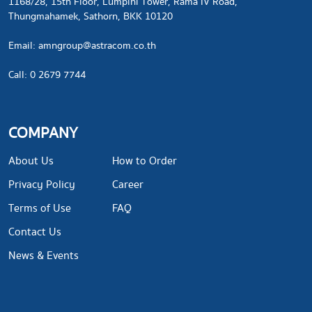
1168/28, 15th Floor, Lumpini Tower, Rama IV Road,
Thungmahamek, Sathorn, BKK 10120
​Email:
amngroup@astracom.co.th
Call: 0 2679 7744
COMPANY
About Us
How to Order
Privacy Policy
Career
Terms of Use
FAQ
Contact Us
News & Events