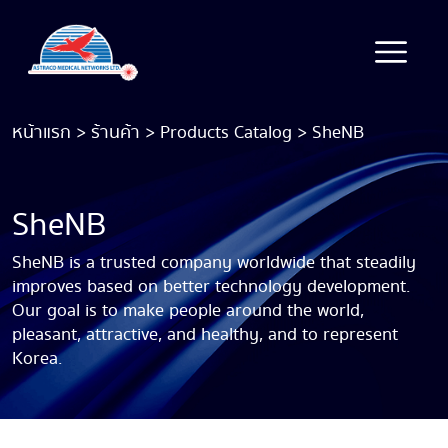
หน้าแรก
>
ร้านค้า
>
Products Catalog
>
SheNB
SheNB
SheNB is a trusted company worldwide that steadily
improves based on better technology development.
Our goal is to make people around the world,
pleasant, attractive, and healthy, and to represent
Korea.